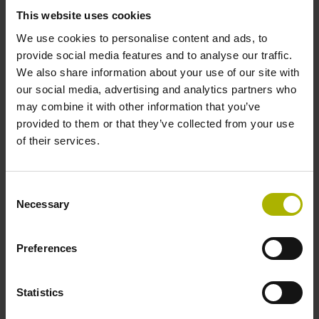
Competenze base di PC e Windows
This website uses cookies
Connessione Internet stabile >=25Mbit
We use cookies to personalise content and ads, to
provide social media features and to analyse our traffic.
Diritti di administratore sul PC
We also share information about your use of our site with
Browser aggiornato, ad es. Mozilla Firefox, Google
our social media, advertising and analytics partners who
Chrome, Microsoft Edge
may combine it with other information that you’ve
Consigliato l'uso della webcam
provided to them or that they’ve collected from your use
of their services.
Gli argomenti, i punti principali e la durata vengono definiti
dietro accordo tra l'interessato/il committente e
HEIDENHAIN.
Consent
Necessary
Selection
Per i corsi personalizzati creiamo fondamentalmente
un'offerta mirata.
Preferences
Statistics
ID:
32651