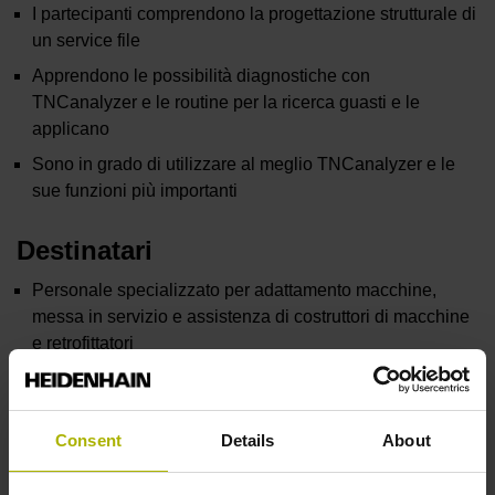
I partecipanti comprendono la progettazione strutturale di
un service file
Apprendono le possibilità diagnostiche con
TNCanalyzer e le routine per la ricerca guasti e le
applicano
Sono in grado di utilizzare al meglio TNCanalyzer e le
sue funzioni più importanti
Destinatari
Personale specializzato per adattamento macchine,
messa in servizio e assistenza di costruttori di macchine
e retrofittatori
Condizioni
Consent
Details
About
Conoscenza approfondita delle macchine utensili a
controllo numerico