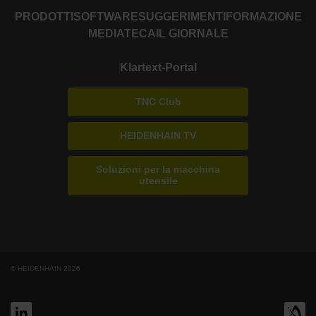
PRODOTTI
SOFTWARE
SUGGERIMENTI
FORMAZIONE
MEDIATECA
IL GIORNALE
Klartext-Portal
TNC Club
HEIDENHAIN TV
Soluzioni per la macchina
utensile
© HEIDENHAIN 2026