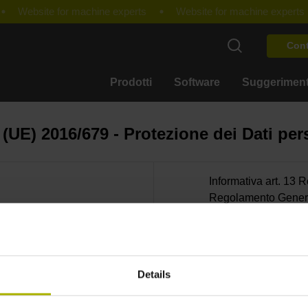
Cont
Prodotti
Software
Suggeriment
UE) 2016/679 - Protezione dei Dati pe
Informativa art. 13
Regolamento General
Modalità di trattam
ITALIANA S.r.l.
Details
Informativa art. 1