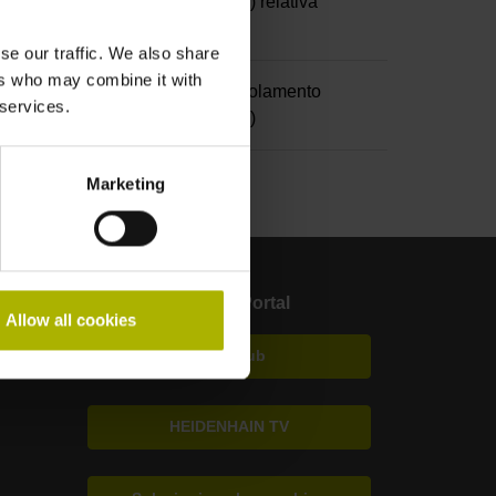
zione dei Dati personali (RGPD) relativa
eb
se our traffic. We also share
ers who may combine it with
3 Regolamento (UE) 2016/679 Regolamento
 services.
ezione dei Dati personali (RGPD)
Marketing
Klartext-Portal
Allow all cookies
TNC Club
HEIDENHAIN TV