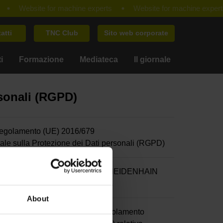
atti
TNC Club
Sito web corporate
i
Formazione
Mediateca
Il giornale
rsonali (RGPD)
 Regolamento (UE) 2016/679
e sulla Protezione dei Dati personali (RGPD)
ento curriculum vitae da parte di HEIDENHAIN
About
3 Regolamento (UE) 2016/679 Regolamento