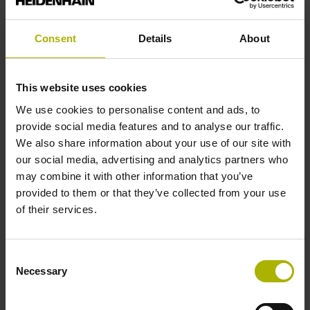
Previous
Nex
Consent
Details
About
Integrazione dei controlli numerici
D
I controlli numerici TNC HEIDENHAIN con Connected
D
This website uses cookies
Machining consentono la gestione digitale e universale
p
We use cookies to personalise content and ads, to
delle commesse.
p
provide social media features and to analyse our traffic.
We also share information about your use of our site with
Per saperne di più
P
our social media, advertising and analytics partners who
may combine it with other information that you’ve
provided to them or that they’ve collected from your use
of their services.
Consent
Programmazione rapida e semplice
Necessary
Selection
sul controllo numerico