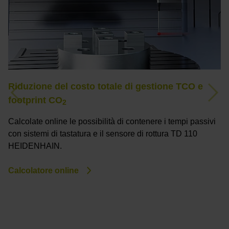
Riduzione del costo totale di gestione TCO e
D
Previous
Nex
footprint CO
P
2
Calcolate online le possibilità di contenere i tempi passivi
C
con sistemi di tastatura e il sensore di rottura TD 110
T
HEIDENHAIN.
el
Calcolatore online
P