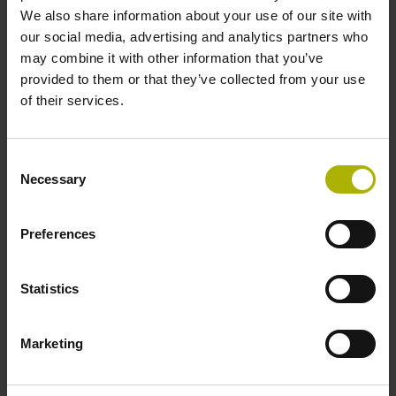
We also share information about your use of our site with
our social media, advertising and analytics partners who
Attenzione!
may combine it with other information that you’ve
provided to them or that they’ve collected from your use
Condizioni di partecipazione
of their services.
Dichiaro di aver letto e di accettare quanto
Consent
contenuto nella sezione Protezione dei dati
Necessary
Selection
personali del sito
www.heidenhain.it
*
* = Campo obbligatorio
Preferences
Presto il consenso al trattamento dei miei dati
per finalità di marketing e, in particolare, per
Statistics
la ricezione di newsletter, offerte commerciali
e promozioni, inviti a fiere ed eventi formativi
Marketing
organizzati da HEIDENHAIN ITALIANA S.r.l
* = Campo obbligatorio