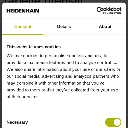
tabelle utensili
NC FAQ1009
Consent
Details
About
Domanda:
La trasmissione di tabelle utensili al controllo numerico
non funziona
This website uses cookies
We use cookies to personalise content and ads, to
Risposta:
provide social media features and to analyse our traffic.
We also share information about your use of our site with
Se il numero di indici tramite MP7262 è inferiore rispetto
our social media, advertising and analytics partners who
alla tabella utensili da trasmettere, il TNC interrompe la
may combine it with other information that you’ve
trasmissione dei dati con un messaggio di errore.
provided to them or that they’ve collected from your use
of their services.
Tipo di prodotto
Consent
Controllo numerico macchina
Necessary
Selection