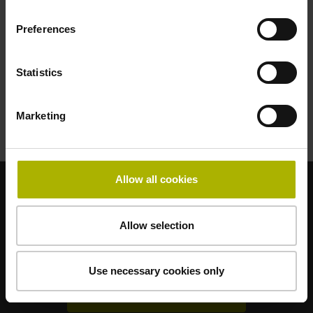
Stazione di programmazione
Preferences
Stazione di programmazione VirtualBox
Trasferimento dati
FAQ
iTNC 530
Statistics
TNC 426/430
Marketing
Back to overview
Allow all cookies
PRODOTTI
SOFTWARE
SUGGERIMENTI
FORMAZIONE
Allow selection
MEDIATECA
IL GIORNALE
Klartext-Portal
Use necessary cookies only
TNC Club