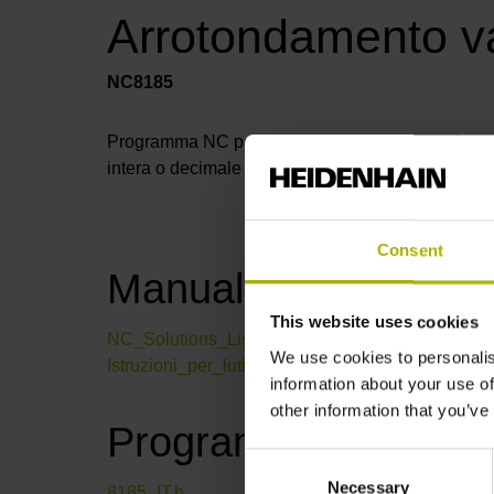
Arrotondamento v
NC8185
Programma NC per arrotondare un valore salvato n
intera o decimale deve essere arrotondata.
Consent
Manual
This website uses cookies
NC_Solutions_Lista_utensile.pdf
We use cookies to personalis
Istruzioni_per_lutilizzo_dei_programmi_NC.pdf
information about your use of
other information that you’ve
Program files
Consent
Necessary
Selection
8185_IT.h