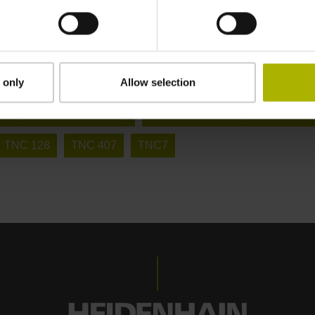
 only
Allow selection
C
Stazione di programmazione
Stazione di programmazi
ssi (X Y Z + assi inclinati)
Fresatura a 5 assi (X Y Z + assi ru
TNC 128
TNC 407
TNC7