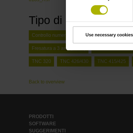
Tipo di prodotto
Use necessary cookies
Controllo numerico macchina
Programma N
Fresatura a 3 assi (X Y Z)
Fresatura a 3 + 2 a
TNC 320
TNC 426/430
TNC 415/425
Back to overview
PRODOTTI
SOFTWARE
SUGGERIMENTI