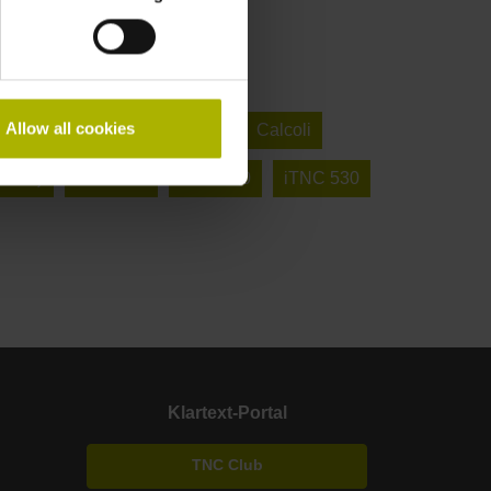
Allow all cookies
one VirtualBox
Fresatura
Calcoli
otati)
TNC 640
TNC 620
iTNC 530
Klartext-Portal
TNC Club