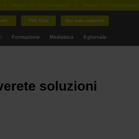
atti
TNC Club
Sito web corporate
i
Formazione
Mediateca
Il giornale
verete soluzioni