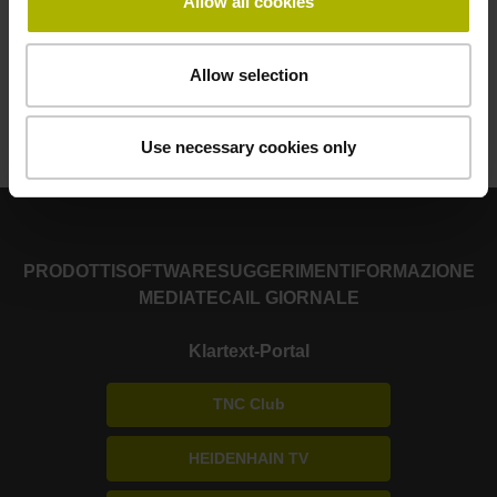
Allow all cookies
TNC 640
TNC 620
iTNC 530
TNC 320
Allow selection
TNC 128
TNC7
Use necessary cookies only
Back to overview
PRODOTTI
SOFTWARE
SUGGERIMENTI
FORMAZIONE
MEDIATECA
IL GIORNALE
Klartext-Portal
TNC Club
HEIDENHAIN TV