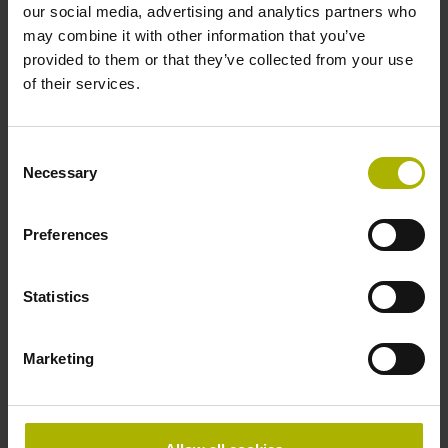
8180_it.h
our social media, advertising and analytics partners who
81801_it.h
may combine it with other information that you’ve
Data.a
provided to them or that they’ve collected from your use
of their services.
Tipo di prodotto
Consent
Necessary
Programma NC
Controllo numerico macchina
Selection
Stazione di programmazione
Preferences
Stazione di programmazione VirtualBox
Foratura
Statistics
Fresatura
Fresatura-tornitura
Fresatura a 3 assi (X Y Z)
Marketing
Fresatura a 3 + 2 assi (X Y Z + assi inclinati)
Fresatura a 5 assi (X Y Z + assi ruotati)
Calcoli